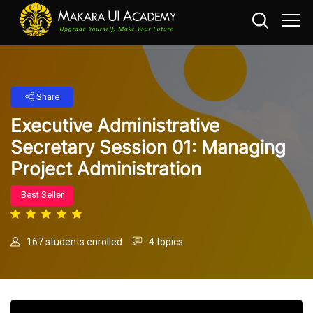
Share
Executive Administrative
Secretary Session 01: Managing
Project Administration
Best Seller
167 students enrolled
4 topics
Skip to main content
Skip [Cocoon] Course Intro