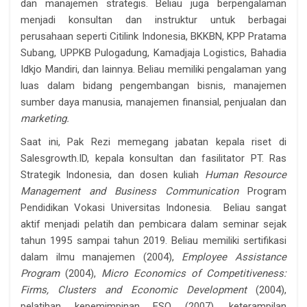
dan manajemen strategis. Beliau juga berpengalaman
menjadi konsultan dan instruktur untuk berbagai
perusahaan seperti Citilink Indonesia, BKKBN, KPP Pratama
Subang, UPPKB Pulogadung, Kamadjaja Logistics, Bahadia
Idkjo Mandiri, dan lainnya. Beliau memiliki pengalaman yang
luas dalam bidang pengembangan bisnis, manajemen
sumber daya manusia, manajemen finansial, penjualan dan
marketing.
Saat ini, Pak Rezi memegang jabatan kepala riset di
Salesgrowth.ID, kepala konsultan dan fasilitator PT. Ras
Strategik Indonesia, dan dosen kuliah
Human Resource
Management and Business Communication
Program
Pendidikan Vokasi Universitas Indonesia. Beliau sangat
aktif menjadi pelatih dan pembicara dalam seminar sejak
tahun 1995 sampai tahun 2019. Beliau memiliki sertifikasi
dalam ilmu manajemen (2004),
Employee Assistance
Program
(2004),
Micro Economics of Competitiveness:
Firms, Clusters and Economic Development
(2004),
pelatihan kepemimpinan ESQ (2007), keterampilan