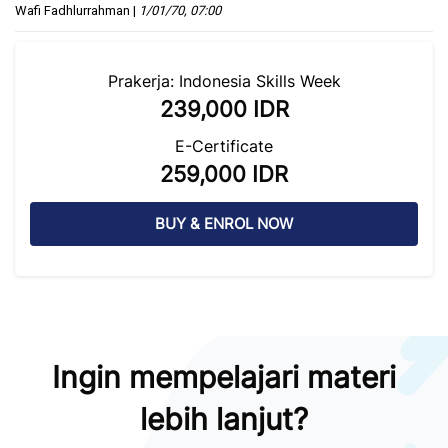
Wafi Fadhlurrahman
|
1/01/70, 07:00
Skip [Cocoon] Course Intro
Skip [Cocoon] Course Enrolment
Prakerja: Indonesia Skills Week
239,000 IDR
E-Certificate
259,000 IDR
BUY & ENROL NOW
Skip [Cocoon] Parallax White
Ingin mempelajari materi
lebih lanjut?