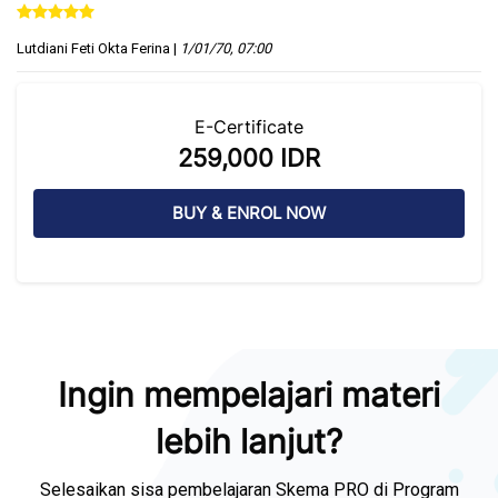
Lutdiani Feti Okta Ferina
|
1/01/70, 07:00
Skip [Cocoon] Course Enrolment
E-Certificate
259,000 IDR
BUY & ENROL NOW
Skip [Cocoon] Course Intro
Skip [Cocoon] Parallax White
Ingin mempelajari materi
lebih lanjut?
Selesaikan sisa pembelajaran Skema PRO di Program