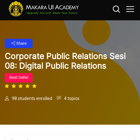
Share
Corporate Public Relations Sesi
08: Digital Public Relations
Best Seller
98 students enrolled
4 topics
Skip to main content
Skip [Cocoon] Course Overview