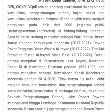
Dr. Leila Mona Ganiem, S.Pd, M.Si, CICS,
CPR, CIQaR, CIQnR
adalah seorang profesional dalam bidang
komunikasi, pengembangan pribadi, kajian sosial dan
komunikasi kedokteran. Selama 28 tahun lebih telah menjadi
pembicara pada lebih dari 2000 kegiatan publik
(training/seminar/konferensi) di bidang-bidang tersebut.
Saat ini beliau sedang menjabat sebagai Wakil Ketua Umum
Ikatan Sarjana Komunikasi Indonesia (2017-2021), Dewan
Pakar Pengurus Besar Wanita Al Irsyad (2017-2022), Tim Ahli
Pimpinan Pusat Al-Irsyad Masa Bakti (2017-2022). Beliau
pernah menjabat di Kementerian Luar Negeri, Kedutaan
Besar RI di Islamabad, Pakistan periode 1993-1996, dan
pernah menjabat sebagai Komisioner Konsil Kedokteran
Indonesia periode 2014-2020. Tidak hanya itu, beliau aktif
menjadi konsultan komunikasi dan pengembangan pribadi
serta instruktur/narasumber di berbagai institusi, mulai dari
Sekolah Pengembangan Pribadi, John Robert Powers
Internasional hingga Lembaga Ketahanan Nasional Republik
Indonesia. Beliau saat ini juga mengajar sebagai Dosen Pasca