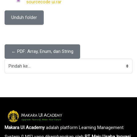
sourcecode ui.rar
Unduh folder
← PDF: Array, Enum, dan String
Pindah ke...
Makara UI Academy
adalah platform Learning Management
System (LMS) yang dikembangkan oleh
PT. Maju Usaha Inovasi
.