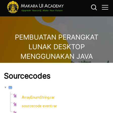
PEMBUATAN PERANGKAT
LUNAK DESKTOP
MENGGUNAKAN JAVA
Loncat ke konten utama
Sourcecodes
ArrayEnumString.rar
sourcecode event.rar