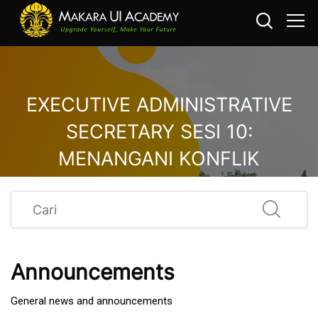
EXECUTIVE ADMINISTRATIVE
SECRETARY SESI 10:
MENANGANI KONFLIK
Loncat ke konten utama
Cari
Announcements
General news and announcements