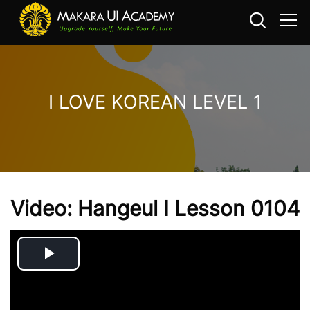
I LOVE KOREAN LEVEL 1
Loncat ke konten utama
Video: Hangeul I Lesson 0104
Play
Video