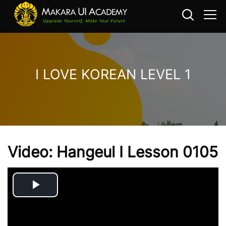
I LOVE KOREAN LEVEL 1
메인 콘텐츠로 건너뛰기
Video: Hangeul I Lesson 0105
Play
Video