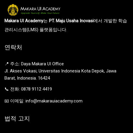
Makara UI Academy
는
PT. Maju Usaha Inovasi
에서 개발한 학습
관리시스템(LMS) 플랫폼입니다.
연락처
📍 주소: Daya Makara UI Office
Jl. Akses Vokasi, Universitas Indonesia Kota Depok, Jawa
Barat, Indonesia. 16424
📞 전화: 0878 9112 4419
📧 이메일: info@makarauiacademy.com
법적 고지