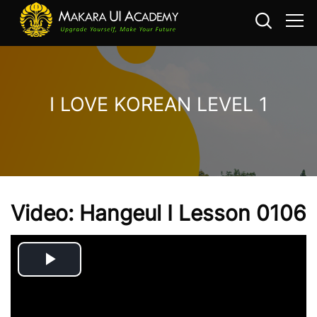
I LOVE KOREAN LEVEL 1
Loncat ke konten utama
Video: Hangeul I Lesson 0106
Play
Video