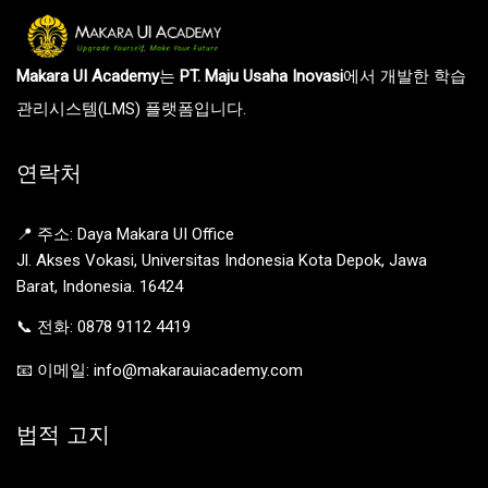
Makara UI Academy
는
PT. Maju Usaha Inovasi
에서 개발한 학습
관리시스템(LMS) 플랫폼입니다.
연락처
📍 주소: Daya Makara UI Office
Jl. Akses Vokasi, Universitas Indonesia Kota Depok, Jawa
Barat, Indonesia. 16424
📞 전화: 0878 9112 4419
📧 이메일: info@makarauiacademy.com
법적 고지