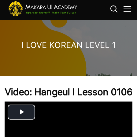
I LOVE KOREAN LEVEL 1
메인 콘텐츠로 건너뛰기
Video: Hangeul I Lesson 0106
Play
Video