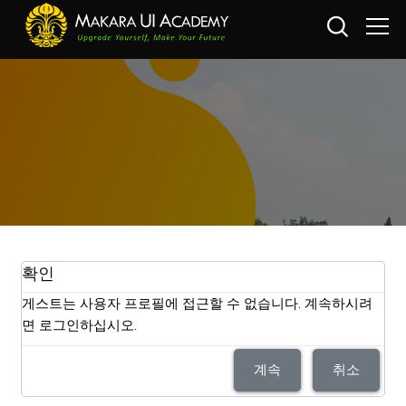
메인 콘텐츠로 건너뛰기
확인
게스트는 사용자 프로필에 접근할 수 없습니다. 계속하시려
면 로그인하십시오.
계속
취소