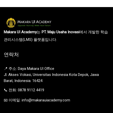
Makara UI Academy
는
PT. Maju Usaha Inovasi
에서 개발한 학습
관리시스템(LMS) 플랫폼입니다.
연락처
📍 주소: Daya Makara UI Office
Jl. Akses Vokasi, Universitas Indonesia Kota Depok, Jawa
Barat, Indonesia. 16424
📞 전화: 0878 9112 4419
📧 이메일: info@makarauiacademy.com