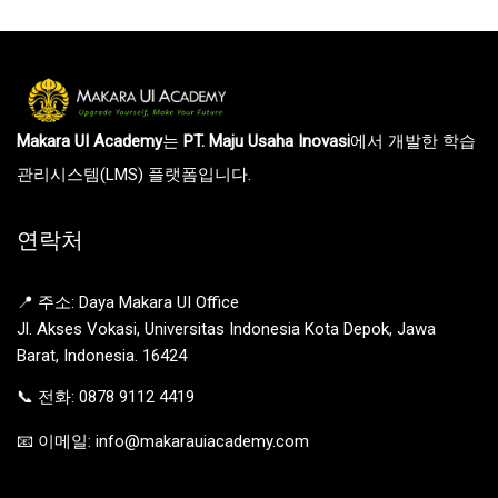
Makara UI Academy
는
PT. Maju Usaha Inovasi
에서 개발한 학습
관리시스템(LMS) 플랫폼입니다.
연락처
📍 주소: Daya Makara UI Office
Jl. Akses Vokasi, Universitas Indonesia Kota Depok, Jawa
Barat, Indonesia. 16424
📞 전화: 0878 9112 4419
📧 이메일: info@makarauiacademy.com