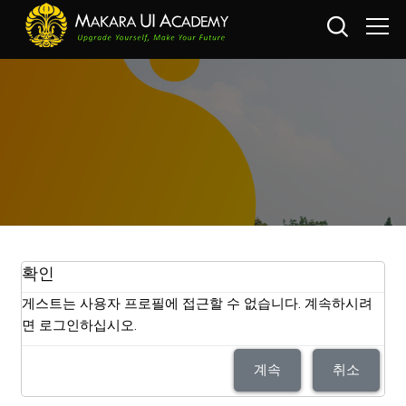
메인 콘텐츠로 건너뛰기
확인
게스트는 사용자 프로필에 접근할 수 없습니다. 계속하시려
면 로그인하십시오.
계속
취소