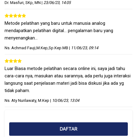
Dr. Masfuri, SKp, MN
|
23/06/23, 14:05
Metode pelatihan yang baru untuk manusia analog
mendapatkan pelatihan digital… pengalaman baru yang
menyenangkan…
Ns. Achmad Fauji,M.Kep,Sp.Kep.MB
|
11/06/23, 09:14
Luar Biasa metode pelatihan secara online ini, saya jadi tahu
cara-cara nya, masukan atau sarannya, ada perlu juga interaksi
langsung saat penjelasan materi jadi bisa diskusi jika ada yg
tidak paham.
Ns. Aty Nurilawaty, M.Kep
|
10/06/23, 13:04
Abaikan [Cocoon] Course Enrolment
DAFTAR