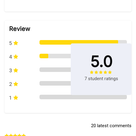
Abaikan [Cocoon] Course Rating
Review
5
5.0
4
3
7 student ratings
2
1
20 latest comments