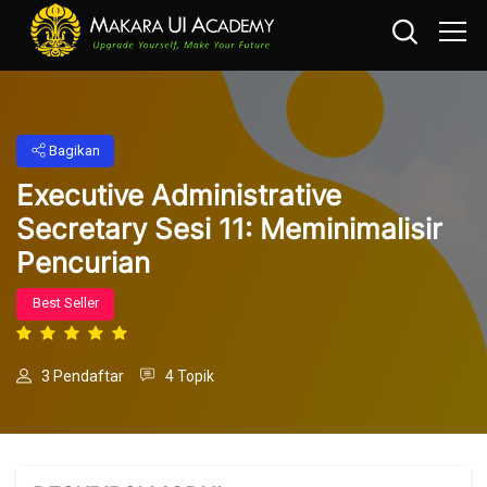
Bagikan
Executive Administrative
Secretary Sesi 11: Meminimalisir
Pencurian
Best Seller
3 Pendaftar
4 Topik
Loncat ke konten utama
Abaikan [Cocoon] Course Overview