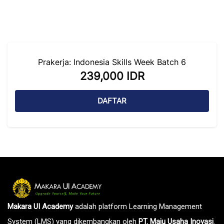
Abaikan [Cocoon] Course Enrolment
Prakerja: Indonesia Skills Week Batch 6
239,000 IDR
DAFTAR
Abaikan [Cocoon] Course Intro
Makara UI Academy
adalah platform Learning Management
System (LMS) yang dikembangkan oleh
PT. Maju Usaha Inovasi
.