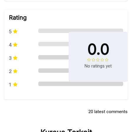
Abaikan [Cocoon] Course Rating
Rating
5
0.0
4
3
No ratings yet
2
1
20 latest comments
Abaikan [Cocoon] Courses slider