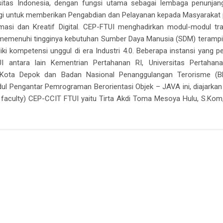
rsitas Indonesia, dengan fungsi utama sebagai lembaga penunjang
gi untuk memberikan Pengabdian dan Pelayanan kepada Masyarakat
masi dan Kreatif Digital. CEP-FTUI menghadirkan modul-modul tra
 memenuhi tingginya kebutuhan Sumber Daya Manusia (SDM) terampi
ki kompetensi unggul di era Industri 4.0. Beberapa instansi yang p
I antara lain Kementrian Pertahanan RI, Universitas Pertahan
 Kota Depok dan Badan Nasional Penanggulangan Terorisme (B
dul Pengantar Pemrograman Berorientasi Objek – JAVA ini, diajarkan
r faculty) CEP-CCIT FTUI yaitu Tirta Akdi Toma Mesoya Hulu, S.Kom