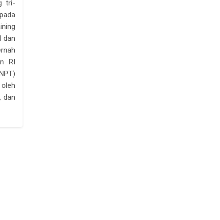
 tri-
 pada
ining
l dan
ernah
an RI
NPT)
 oleh
, dan