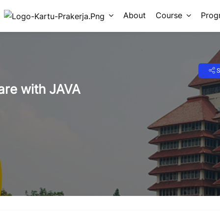
About
Course
Prog
S
are with JAVA