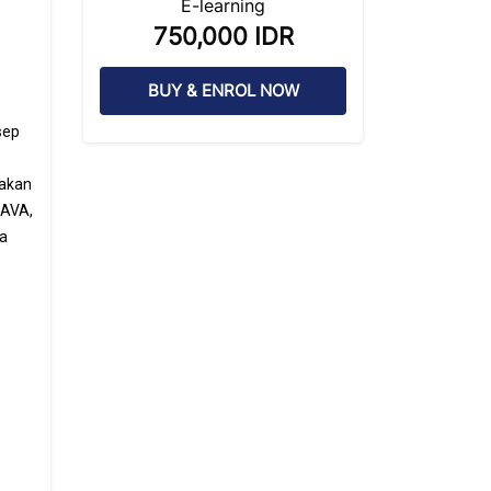
E-learning
750,000 IDR
BUY & ENROL NOW
sep
 akan
Skip [Cocoon] Course Intro
JAVA,
sa