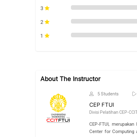
3
2
1
Skip [Cocoon] Course multiple instructor
About The Instructor
5 Students
CEP FTUI
Divisi Pelatihan CEP-CCI
CEP-FTUI, merupakan D
Center for Computing 