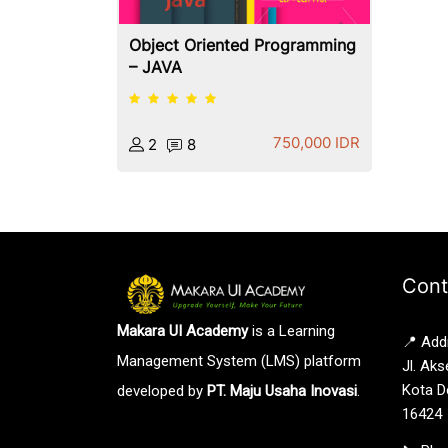
Object Oriented Programming
– JAVA
750,000 IDR
2
8
Cont
Makara UI Academy
is a Learning
📍 Add
Management System (LMS) platform
Jl. Aks
Kota D
developed by
PT. Maju Usaha Inovasi
.
16424