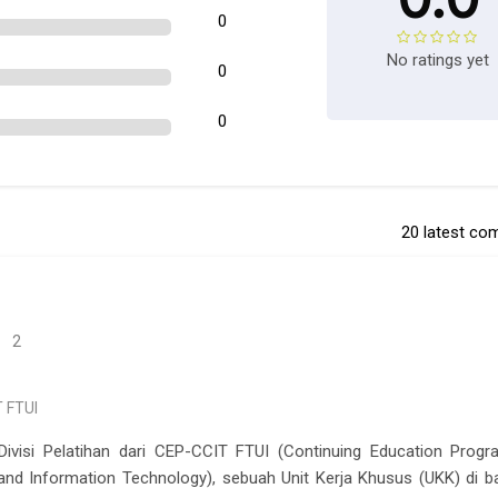
0
No ratings yet
0
0
20 latest c
2
T FTUI
ivisi Pelatihan dari CEP-CCIT FTUI (Continuing Education Prog
and Information Technology), sebuah Unit Kerja Khusus (UKK) di 