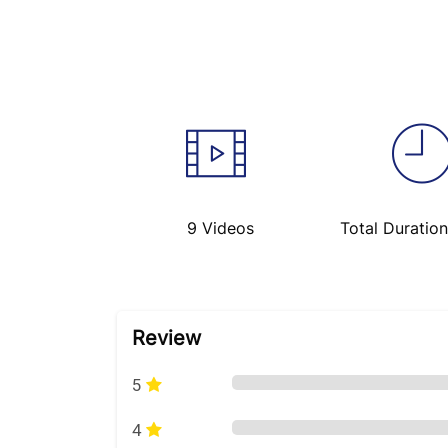
9 Videos
Total Duratio
Skip [Cocoon] Course Rating
Review
5
4