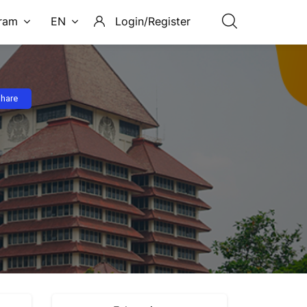
ram
EN
Login/Register
hare
Skip [Cocoon] Course Enrolment