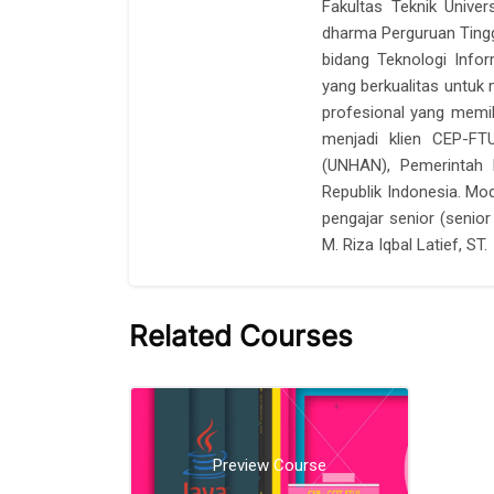
Fakultas Teknik Unive
dharma Perguruan Ting
bidang Teknologi Infor
yang berkualitas untuk
profesional yang memili
menjadi klien CEP-FTU
(UNHAN), Pemerintah
Republik Indonesia. Mo
pengajar senior (senio
M. Riza Iqbal Latief, ST.
Related Courses
Skip [Cocoon] Related courses
Preview Course