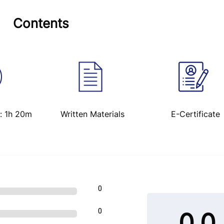
Contents
n: 1h 20m
Written Materials
E-Certificate
0
0
0.0